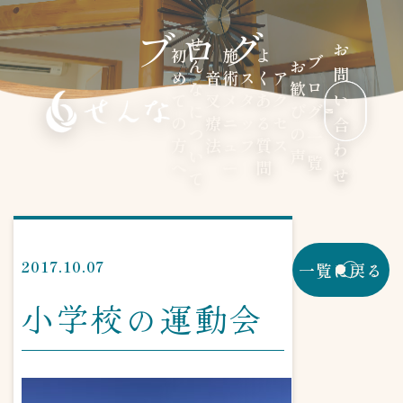
ブログ
せ
お
初
施
よ
ブ
ん
お
問
め
音
術
ス
く
ア
ロ
な
歓
い
て
叉
メ
タ
あ
ク
に
び
グ
の
療
ニ
ッ
る
セ
合
つ
の
一
方
法
ュ
フ
質
ス
わ
い
声
覧
へ
ー
問
せ
て
2017.10.07
一覧に戻る
小学校の運動会