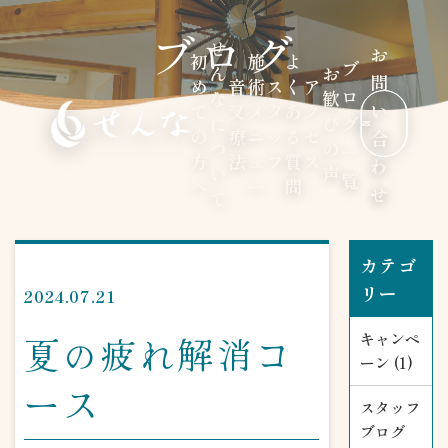
ブログ
せ
お
初
施
よ
ブ
ん
お
問
め
音
術
ス
く
ア
ロ
な
歓
い
て
叉
メ
タ
あ
ク
に
び
グ
の
療
ニ
ッ
る
セ
合
つ
の
一
方
法
ュ
フ
質
ス
わ
い
声
覧
へ
ー
問
せ
て
カテゴ
リー
2024.07.21
夏の疲れ解消コ
キャンペ
ーン (1)
ース
スタッフ
ブログ