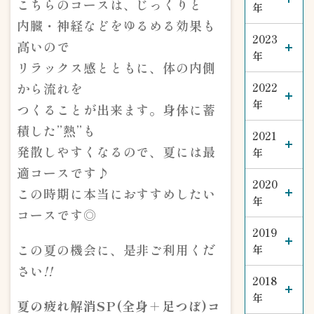
こちらのコースは、じっくりと
年
内臓・神経などをゆるめる効果も
2023
高いので
年
リラックス感とともに、体の内側
から流れを
2022
年
つくることが出来ます。身体に蓄
積した”熱”も
2021
発散しやすくなるので、夏には最
年
適コースです♪
2020
この時期に本当におすすめしたい
年
コースです◎
2019
この夏の機会に、是非ご利用くだ
年
さい
!!
2018
年
夏の疲れ解消SP(全身＋足つぼ)コ