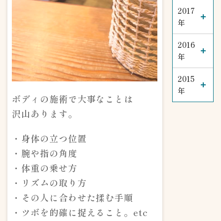
2017
年
2016
年
2015
年
ボディの施術で大事なことは
沢山あります。
・身体の立つ位置
・腕や指の角度
・体重の乗せ方
・リズムの取り方
・その人に合わせた揉む手順
・ツボを的確に捉えること。etc