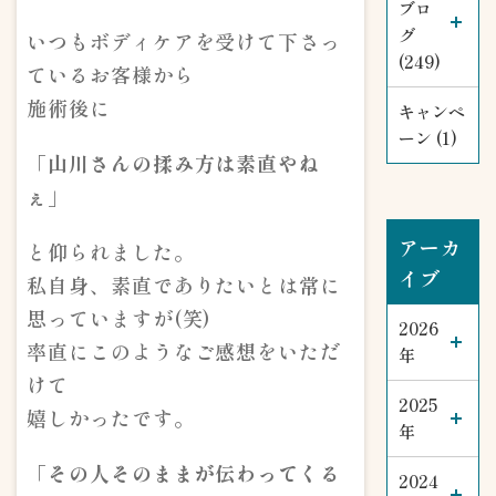
ブロ
グ
いつもボディケアを受けて下さっ
(249)
ているお客様から
施術後に
キャンペ
ーン (1)
「山川さんの揉み方は素直やね
ぇ」
アーカ
と仰られました。
イブ
私自身、素直でありたいとは常に
思っていますが(笑)
2026
率直にこのようなご感想をいただ
年
けて
2025
嬉しかったです。
年
「その人そのままが伝わってくる
2024