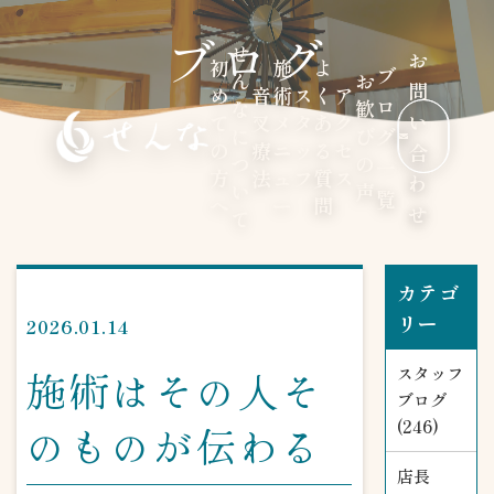
ブログ
せ
お
初
施
よ
ブ
ん
お
問
め
音
術
ス
く
ア
ロ
な
歓
い
て
叉
メ
タ
あ
ク
に
び
グ
の
療
ニ
ッ
る
セ
合
つ
の
一
方
法
ュ
フ
質
ス
わ
い
声
覧
へ
ー
問
せ
て
カテゴ
リー
2026.01.14
施術はその人そ
スタッフ
ブログ
(246)
のものが伝わる
店長