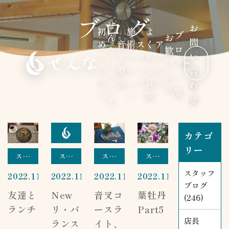
ブログ
せ
お
初
施
よ
ブ
ん
お
問
め
音
術
ス
く
ア
ロ
な
歓
い
て
叉
メ
タ
あ
ク
に
び
グ
の
療
ニ
ッ
る
セ
合
つ
の
一
方
法
ュ
フ
質
ス
わ
い
声
覧
へ
ー
問
せ
て
カテゴ
リー
スタッフブログ
スタッフブログ
スタッフブログ
スタッフブログ
スタッフ
2022.11.25
2022.11.22
2022.11.19
2022.11.17
ブログ
友達と
New
音叉コ
葉牡丹
(246)
ランチ
リ・バ
ースラ
Part5
店長
ランス
イト、