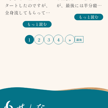
MIXでも受けていただ
事】 せっかく気持ち
タートしたのですが、
が、最後には半分寝落
けます。 それに加
よく受けていただいた
全身流してもらって終
ちしていました。 と
え、凝っている箇所を
もっと読む
のに、お顔の位置が残
わった後は、座ってい
てもリラックスでき
見つけて重点的に施術
もっと読む
念なことになってしま
ると“巡っている”感覚
て、ちょうど胃の調子
することも可能です。
い、申し訳ございませ
があって心地よいで
も悪い時でしたが、終
楽しみにしていてくだ
んでした。 このこと
1
2
3
4
..
»
最後
す。 私は肩、首のコ
わった後はすっきりし
さい。
を次の施術に活かして
リがとても強く、その
ました。 ありがとう
まいります。 貴重な
時は「松下さんゴメン
ございました。（N.D
お声をありがとうござ
ナサイ～」と思いなが
様） ・リンパトリー
います。
ら身をゆだね、強く強
トメント100分コース
く流していただきまし
【スタッフからのお返
た。その中でも施術途
事】 いえいえ。 お客
中は眠ってしまいまし
様のお疲れを取ること
た。 自分へのごほう
と同時に、リラックス
びにとてもよいコース
していただくことも大