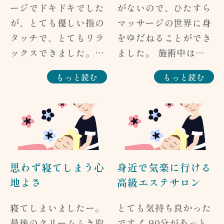
ージでドキドキでした
がないので、ひたすら
が、とても優しい指の
マッサージの世界に身
タッチで、とてもリラ
をゆだねることができ
ックスできました。
ました。 施術中は本
少し物足りないかなー
当に気持ちよく、終了
もっと読む
もっと読む
と思いながらも、気に
後は体がホワンとし
なると言っていた肩ま
て、内側から暖かくな
わりになると、しっか
り、ゆるんだような感
りと「あぁーリンパが
じになっています。
流れているわ」と感じ
施術中に汗が出てきた
ました。 ボディケア
タイミングがあったの
思わず寝てしまう心
身近で気楽に行ける
とはまた違った感じで
ですが、あれは体の中
地よさ
高級エステサロン
楽しかったです。 全
で何か詰まりが取れて
身が少し軽くなったよ
流れ出したためなので
寝てしまいましたー。
とても気持ち良かった
うに思います。（T・
しょうか。 足湯もラ
最後のクリームふき取
です！ 90分があっと