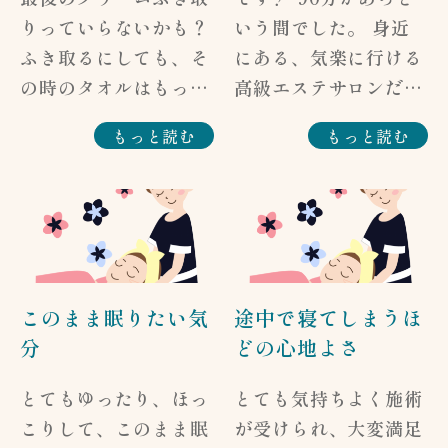
N様） ・リンパトリー
ベンダーの香りがして
りっていらないかも？
いう間でした。 身近
トメント100分コース
気持ちよく、なんとい
ふき取るにしても、そ
にある、気楽に行ける
【スタッフからのお返
っても手による施術
の時のタオルはもっと
高級エステサロンだな
事】 何事も初めての
が、ボディケアで受け
なめらかな布地の方が
ぁと感じました。 た
もっと読む
もっと読む
ことにチャレンジする
ているのとはまた違う
いいかも。（H・Y
だ違うのは、施術前に
のはドキドキしますよ
気持ちよさでした。
様） ・リンパトリー
身体の状態を聞いてく
ね。 それでもリラッ
体の詰まりを取り、流
トメント100分コース
ださり、エステのよう
クスできたと言ってい
されている、という
【スタッフからのお返
なリラクゼーションだ
ただき、ありがたき幸
か。 ありがとうござ
事】 ありがとうござ
けではなく、疲れた身
せにございます。
いました。（匿名希望
いました。 気持ちよ
体をほぐしてもらえる
このまま眠りたい気
途中で寝てしまうほ
様） ・リンパトリー
く眠っていただけまし
のがいいと思いまし
分
どの心地よさ
トメント100分コース
たでしょうか？ その
た。 今回はMIXにし
【スタッフからのお返
お声もすごく嬉しい反
ていただきましたが、
とてもゆったり、ほっ
とても気持ちよく施術
事】 ありがとうござ
応です（^-^;） クリ
コリのない時にリラッ
こりして、このまま眠
が受けられ、大変満足
いました。 逆に私
ームはふき取りタイプ
クスコースで90分もし