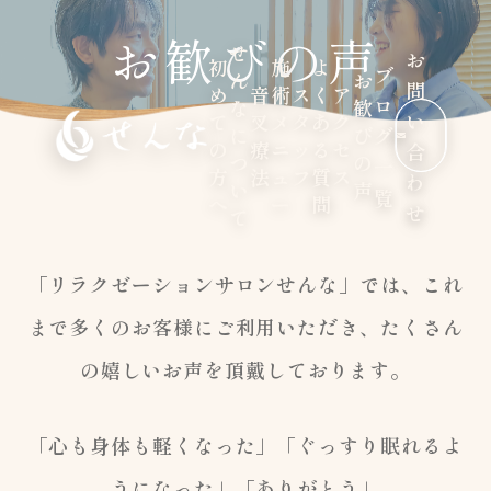
お歓びの声
せ
お
初
施
よ
ブ
ん
お
問
め
音
術
ス
く
ア
ロ
な
歓
い
て
叉
メ
タ
あ
ク
に
び
グ
の
療
ニ
ッ
る
セ
合
つ
の
一
方
法
ュ
フ
質
ス
わ
い
声
覧
へ
ー
問
せ
て
「リラクゼーションサロンせんな」では、これ
まで多くのお客様にご利用いただき、たくさん
の嬉しいお声を頂戴しております。
「心も身体も軽くなった」「ぐっすり眠れるよ
うになった」「ありがとう」