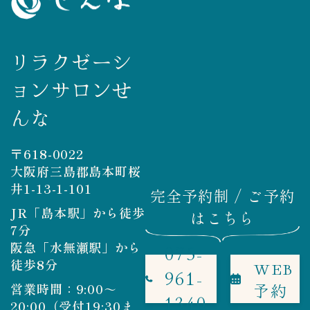
だと思います。 松下
切なことなので、こち
さん、“極強”のリクエ
らこそありがとうござ
リラクゼーシ
ストにも応じてくださ
いました。
り、ありがとうござい
ョンサロンせ
ました。ほぐれました
んな
＾_＾（Y.M様） ・リ
ンパトリートメント
〒618-0022
100分コース 【スタッ
大阪府三島郡島本町桜
フからのお返事】 皆
井1-13-1-101
完全予約制 / ご予約
様のご要望などにはで
JR「島本駅」から徒歩
はこちら
きる限りお応えします
7分
ので、どうぞご遠慮な
阪急「水無瀬駅」から
075-
徒歩8分
くリクエストなどおっ
WEB
961-
しゃってくださいませ
予約
営業時間：9:00～
1340
20:00（受付19:30ま
（#^.^#）