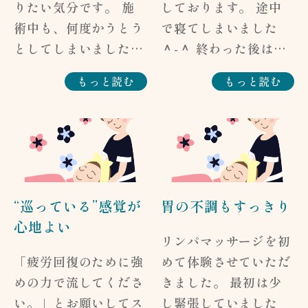
りたい気分です。 施
しております。 途中
も、マッサージをさせ
のため、最後にふき取
てみたいです。 自分
術中も、何度かうとう
で寝てしまいました
ていただくという世界
らせていただきまし
へのごほうびや友人へ
としてしまいました。
＾-＾ 終わった後は体
に身をゆだねて施術さ
た。 タオルの肌触り
のプレゼントにもおす
（田中さち子様） ・
が軽くなりました。
せていただきました
もっと読む
もっと読む
など、お客様の視点か
すめです。 この機会
リンパトリートメント
一点、気になったの
（#^.^#） 途中で発
らの貴重なご意見、あ
をいただき、ありがと
100分コース 【スタッ
は、うつ伏せになった
汗してきたのは、マッ
りがとうございまし
うございました。
フからのお返事】 私
時の顔の位置が悪かっ
サージをさせていただ
た。
（S・A様） ・リンパ
もゆったり、ほっこ
たため、アゴが圧迫さ
いていますので、軽く
トリートメント100分
り、うとうと……。
れて少し痛かったこと
運動しているのと同じ
コース 【スタッフか
いえいえ、決して施術
です。 次回は穴にお
状態になり、リンパや
“巡っている”感覚が
胃の不調もすっきり
らのお返事】 ありが
中はウトウトしていま
さまるように整えたい
血流が良くなったため
心地よい
とうございました。
せん（笑） 田中様、
と思います。（匿名希
だと思います。 ラベ
リンパマッサージを初
その時の体調に合わせ
いつもありがとうござ
望） ・リンパトリー
ンダーの香り、癒やさ
「疲労回復のために強
めて体験させていただ
て、疲労回復やリラク
います（＾＾）
トメント100分コース
れますよね。 私も大
めの力で流してくださ
きました。 最初は少
ゼーション、または
【スタッフからのお返
好きです♪
い。」とお願いしてス
し緊張していました