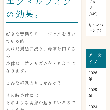
エンドルフィン
ブロ
グ
の効果。
(249)
キャンペ
ーン (1)
好きな音楽やミュージックを聴い
ている時
人は高揚感に浸り、鼻歌を口ずさ
アーカ
み
イブ
身体は自然とリズムをとるように
なります。
2026
年
こんな経験ありませんか？
2025
その時身体には
年
どのような現象が起きているので
2024
しょうか。