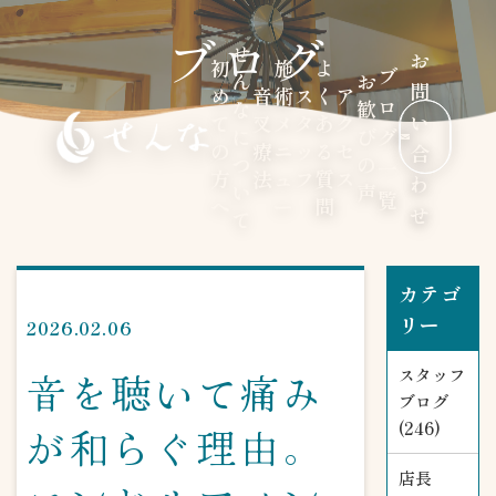
ブログ
せ
お
初
施
よ
ブ
ん
お
問
め
音
術
ス
く
ア
ロ
な
歓
い
て
叉
メ
タ
あ
ク
に
び
グ
の
療
ニ
ッ
る
セ
合
つ
の
一
方
法
ュ
フ
質
ス
わ
い
声
覧
へ
ー
問
せ
て
カテゴ
リー
2026.02.06
音を聴いて痛み
スタッフ
ブログ
(246)
が和らぐ理由。
店長