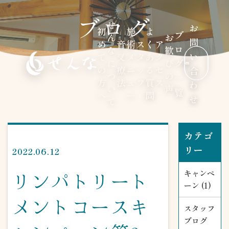
ブログ
せ
お
初
施
よ
ブ
ん
お
問
め
音
術
ス
く
ア
ロ
な
歓
い
て
叉
メ
タ
あ
ク
に
び
グ
の
療
ニ
ッ
る
セ
合
つ
の
一
方
法
ュ
フ
質
ス
わ
い
声
覧
へ
ー
問
せ
て
カテゴ
リー
2022.06.12
リンパトリート
キャンペ
ーン (1)
メントコースキ
スタッフ
ブログ